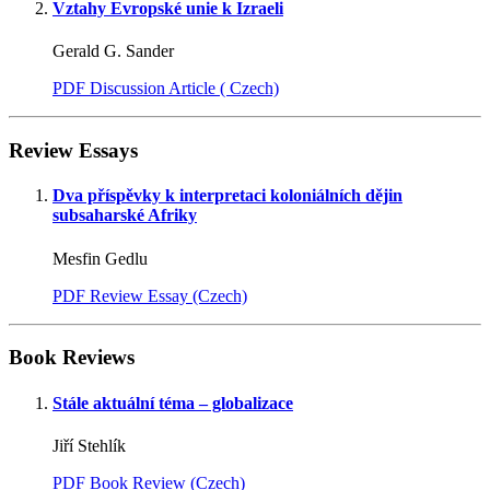
Vztahy Evropské unie k Izraeli
Gerald G. Sander
PDF Discussion Article ( Czech)
Review Essays
Dva příspěvky k interpretaci koloniálních dějin
subsaharské Afriky
Mesfin Gedlu
PDF Review Essay (Czech)
Book Reviews
Stále aktuální téma – globalizace
Jiří Stehlík
PDF Book Review (Czech)