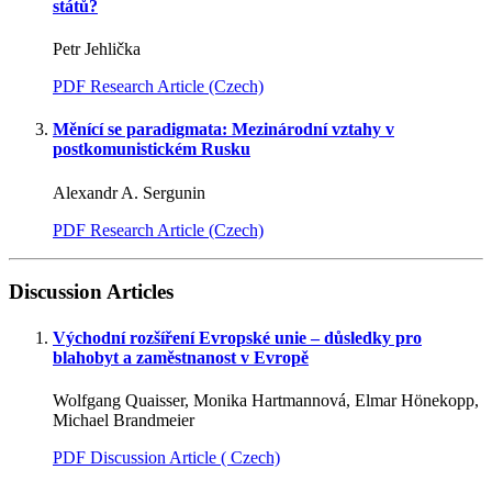
států?
Petr Jehlička
PDF Research Article (Czech)
Měnící se paradigmata: Mezinárodní vztahy v
postkomunistickém Rusku
Alexandr A. Sergunin
PDF Research Article (Czech)
Discussion Articles
Východní rozšíření Evropské unie – důsledky pro
blahobyt a zaměstnanost v Evropě
Wolfgang Quaisser, Monika Hartmannová, Elmar Hönekopp,
Michael Brandmeier
PDF Discussion Article ( Czech)