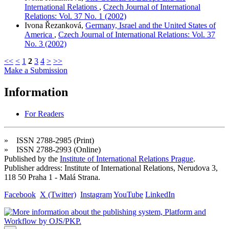
International Relations
,
Czech Journal of International
Relations: Vol. 37 No. 1 (2002)
Ivona Řezanková,
Germany, Israel and the United States of
America
,
Czech Journal of International Relations: Vol. 37
No. 3 (2002)
<<
<
1
2
3
4
>
>>
Make a Submission
Information
For Readers
» ISSN 2788-2985 (Print)
» ISSN 2788-2993 (Online)
Published by the
Institute of International Relations Prague
.
Publisher address: Institute of International Relations, Nerudova 3,
118 50 Praha 1 - Malá Strana.
Facebook
X (Twitter)
Instagram
YouTube
LinkedIn