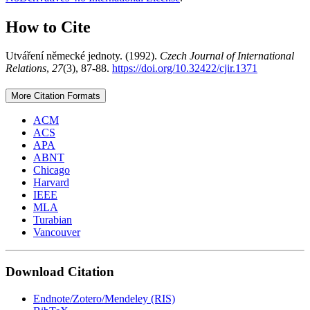
How to Cite
Utváření německé jednoty. (1992).
Czech Journal of International
Relations
,
27
(3), 87-88.
https://doi.org/10.32422/cjir.1371
More Citation Formats
ACM
ACS
APA
ABNT
Chicago
Harvard
IEEE
MLA
Turabian
Vancouver
Download Citation
Endnote/Zotero/Mendeley (RIS)