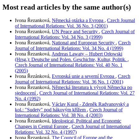
Most read articles by the same author(s)
Ivona Řezanková,
Německá otázka a Evropa
,
Czech Journal
of International Relations: Vol. 36 No. 3 (2001)
Ivona Řezanková,
UN Peace and Security
,
Czech Journal of
International Relations: Vol. 34 No. 3 (1999)
Ivona Řezanková,
National and European Security
,
Czech
Journal of International Relations: Vol. 34 No. 4 (1999)
Ivona Řezanková,
Andreas Lawaty – Hubert Orłowski
(Hrsg.): Deutsche und Polen. Geschichte, Kultur, Politik.
,
Czech Journal of International Relations: Vol. 40 No. 1
(2005)
Ivona Řezánková,
Evropská unie a severní Evropa
,
Czech
Journal of International Relations: Vol. 36 No. 1 (2001)
Ivona Řezanková,
Německá literatura k vývoji Německa po
sjednocení
,
Czech Journal of International Relations: Vol. 27
No. 4 (1992)
Ivona Řezanková,
Václav Kural - Zdeněk Radvanovský a
kol.: "Sudety" pod hákovým křížem
,
Czech Journal of
International Relations: Vol. 38 No. 4 (2003)
Ivona Řezanková,
Ideological, Political and Economic
Changes in Central Europe
,
Czech Journal of International
Relations: Vol. 32 No. 4 (1997)
Ivona Řezanková,
The Council of Europe and the