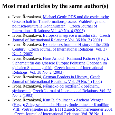
Most read articles by the same author(s)
Ivona Řezanková,
Michael Gerth: PDS und die ostdeutsche
Gesellschaft im Transformationsprozess. Wahlerfolge und
politisch-kulturelle Kontinuitäten.
,
Czech Journal of
International Relations: Vol. 40 No. 4 (2005)
Ivona Řezanková,
Evropská integrace a národní stát
,
Czech
Journal of International Relations: Vol. 36 No. 2 (2001)
Ivona Řezanková,
Experiences from the History of the 20th
Century
,
Czech Journal of International Relations: Vol. 37
No. 2 (2002)
Ivona Řezanková,
Hans Arnold - Raimund Krämer (Hrsg.):
Sicherheit für das grössere Europa: Politische Optionen im
globalen Spannungsfeld
,
Czech Journal of International
Relations: Vol. 38 No. 2 (2003)
Ivona Řezanková,
German Borders in History
,
Czech
Journal of International Relations: Vol. 29 No. 1 (1994)
Ivona Řezanková,
Německo od rozdělení k opětnému
sjednocení
,
Czech Journal of International Relations: Vol. 28
No. 2 (1993)
Ivona Řezanková,
Kurt R. Spillmann - Andreas Wenger
(Hrsg.): Zeitgeschichtliche Hintergründe aktueller Konflikte
VIII: Vortragsreihe an der ETH Zürich Sommersemester 2001
,
Czech Journal of International Relations: Vol. 38 No. 1