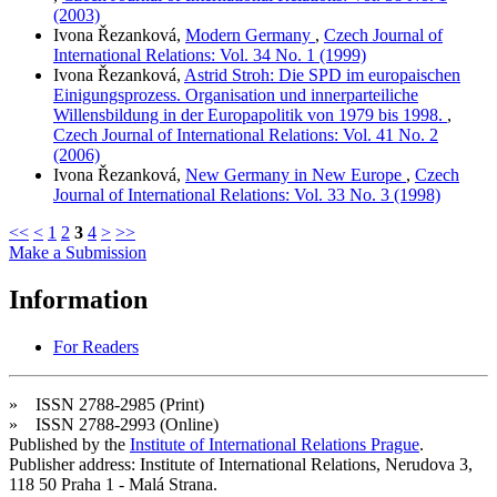
(2003)
Ivona Řezanková,
Modern Germany
,
Czech Journal of
International Relations: Vol. 34 No. 1 (1999)
Ivona Řezanková,
Astrid Stroh: Die SPD im europaischen
Einigungsprozess. Organisation und innerparteiliche
Willensbildung in der Europapolitik von 1979 bis 1998.
,
Czech Journal of International Relations: Vol. 41 No. 2
(2006)
Ivona Řezanková,
New Germany in New Europe
,
Czech
Journal of International Relations: Vol. 33 No. 3 (1998)
<<
<
1
2
3
4
>
>>
Make a Submission
Information
For Readers
» ISSN 2788-2985 (Print)
» ISSN 2788-2993 (Online)
Published by the
Institute of International Relations Prague
.
Publisher address: Institute of International Relations, Nerudova 3,
118 50 Praha 1 - Malá Strana.