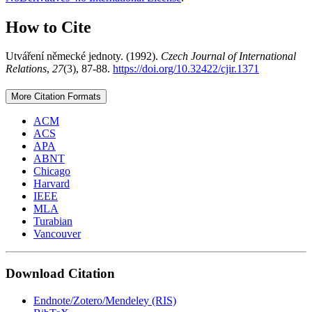
How to Cite
Utváření německé jednoty. (1992).
Czech Journal of International
Relations
,
27
(3), 87-88.
https://doi.org/10.32422/cjir.1371
More Citation Formats
ACM
ACS
APA
ABNT
Chicago
Harvard
IEEE
MLA
Turabian
Vancouver
Download Citation
Endnote/Zotero/Mendeley (RIS)