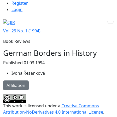
Admin menu
Skip to main navigation menu
Skip to main content
Skip to site footer
Register
Login
Vol. 29 No. 1 (1994)
Book Reviews
German Borders in History
Published 01.03.1994
Ivona Řezanková
Affiliation
This work is licensed under a
Creative Commons
Attribution-NoDerivatives 4.0 International License
.