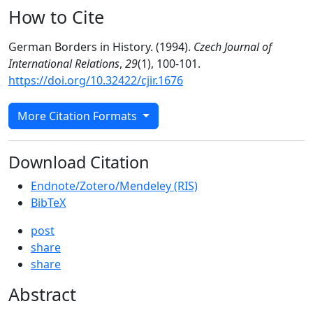
How to Cite
German Borders in History. (1994).
Czech Journal of
International Relations
,
29
(1), 100-101.
https://doi.org/10.32422/cjir.1676
More Citation Formats
Download Citation
Endnote/Zotero/Mendeley (RIS)
BibTeX
post
share
share
Abstract