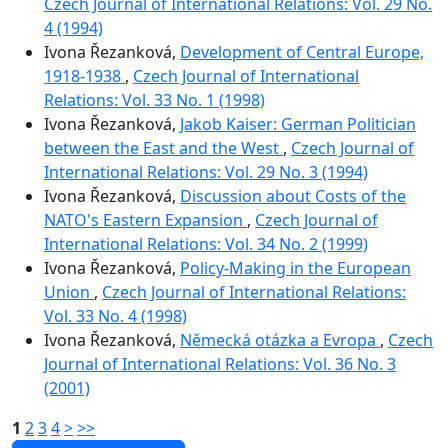
Czech Journal of International Relations: Vol. 29 No.
4 (1994)
Ivona Řezanková,
Development of Central Europe,
1918-1938
,
Czech Journal of International
Relations: Vol. 33 No. 1 (1998)
Ivona Řezanková,
Jakob Kaiser: German Politician
between the East and the West
,
Czech Journal of
International Relations: Vol. 29 No. 3 (1994)
Ivona Řezanková,
Discussion about Costs of the
NATO's Eastern Expansion
,
Czech Journal of
International Relations: Vol. 34 No. 2 (1999)
Ivona Řezanková,
Policy-Making in the European
Union
,
Czech Journal of International Relations:
Vol. 33 No. 4 (1998)
Ivona Řezanková,
Německá otázka a Evropa
,
Czech
Journal of International Relations: Vol. 36 No. 3
(2001)
1
2
3
4
>
>>