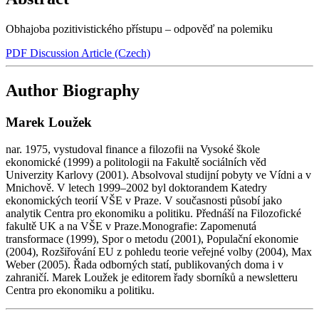
Obhajoba pozitivistického přístupu – odpověď na polemiku
PDF Discussion Article (Czech)
Author Biography
Marek Loužek
nar. 1975, vystudoval finance a filozofii na Vysoké škole
ekonomické (1999) a politologii na Fakultě sociálních věd
Univerzity Karlovy (2001). Absolvoval studijní pobyty ve Vídni a v
Mnichově. V letech 1999–2002 byl doktorandem Katedry
ekonomických teorií VŠE v Praze. V současnosti působí jako
analytik Centra pro ekonomiku a politiku. Přednáší na Filozofické
fakultě UK a na VŠE v Praze.Monografie: Zapomenutá
transformace (1999), Spor o metodu (2001), Populační ekonomie
(2004), Rozšiřování EU z pohledu teorie veřejné volby (2004), Max
Weber (2005). Řada odborných statí, publikovaných doma i v
zahraničí. Marek Loužek je editorem řady sborníků a newsletteru
Centra pro ekonomiku a politiku.