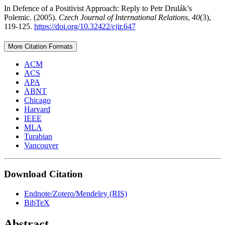
In Defence of a Positivist Approach: Reply to Petr Drulák’s
Polemic. (2005).
Czech Journal of International Relations
,
40
(3),
119-125.
https://doi.org/10.32422/cjir.647
More Citation Formats
ACM
ACS
APA
ABNT
Chicago
Harvard
IEEE
MLA
Turabian
Vancouver
Download Citation
Endnote/Zotero/Mendeley (RIS)
BibTeX
Abstract