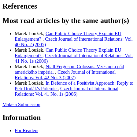
References
Most read articles by the same author(s)
Marek Loužek,
Can Public Choice Theory Explain EU
Enlargement?
,
Czech Journal of International Relations: Vol.
40 No. 2 (2005)
Marek Loužek,
Can Public Choice Theory Explain EU
Enlargement?
,
Czech Journal of International Relations: Vol.
41 No. 1s (2006)
Marek Loužek,
Niall Ferguson: Colossus. Vzestup a pád
amerického impéria.
,
Czech Journal of International
Relations: Vol. 42 No. 3 (2007)
Marek Loužek,
In Defence of a Positivist Approach: Reply to
Petr Drulák's Polemic
,
Czech Journal of International
Relations: Vol. 41 No. 1s (2006)
Make a Submission
Information
For Readers