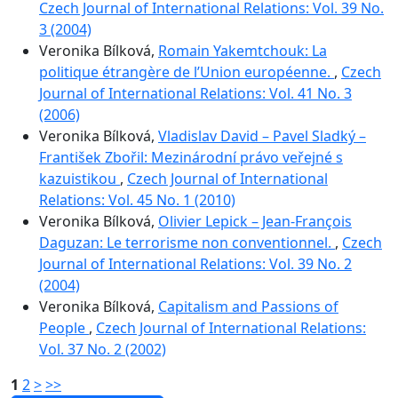
Czech Journal of International Relations: Vol. 39 No.
3 (2004)
Veronika Bílková,
Romain Yakemtchouk: La
politique étrangère de l’Union européenne.
,
Czech
Journal of International Relations: Vol. 41 No. 3
(2006)
Veronika Bílková,
Vladislav David – Pavel Sladký –
František Zbořil: Mezinárodní právo veřejné s
kazuistikou
,
Czech Journal of International
Relations: Vol. 45 No. 1 (2010)
Veronika Bílková,
Olivier Lepick – Jean-François
Daguzan: Le terrorisme non conventionnel.
,
Czech
Journal of International Relations: Vol. 39 No. 2
(2004)
Veronika Bílková,
Capitalism and Passions of
People
,
Czech Journal of International Relations:
Vol. 37 No. 2 (2002)
1
2
>
>>