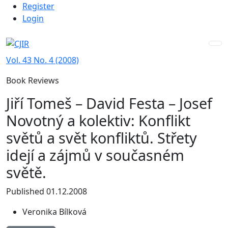
Admin menu
Skip to main navigation menu
Skip to main content
Skip to site footer
Register
Login
Vol. 43 No. 4 (2008)
Book Reviews
Jiří Tomeš – David Festa – Josef
Novotný a kolektiv: Konflikt
světů a svět konfliktů. Střety
idejí a zájmů v současném
světě.
Published 01.12.2008
Veronika Bílková