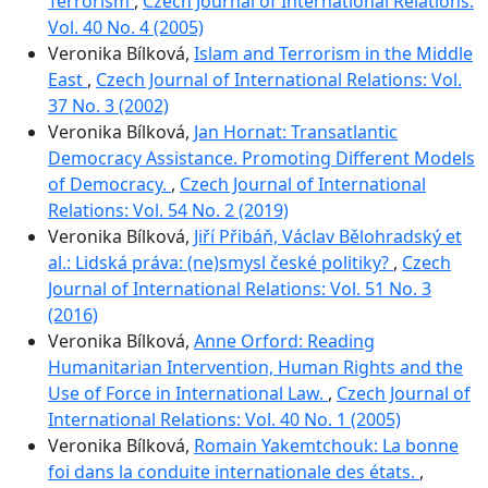
Terrorism
,
Czech Journal of International Relations:
Vol. 40 No. 4 (2005)
Veronika Bílková,
Islam and Terrorism in the Middle
East
,
Czech Journal of International Relations: Vol.
37 No. 3 (2002)
Veronika Bílková,
Jan Hornat: Transatlantic
Democracy Assistance. Promoting Different Models
of Democracy.
,
Czech Journal of International
Relations: Vol. 54 No. 2 (2019)
Veronika Bílková,
Jiří Přibáň, Václav Bělohradský et
al.: Lidská práva: (ne)smysl české politiky?
,
Czech
Journal of International Relations: Vol. 51 No. 3
(2016)
Veronika Bílková,
Anne Orford: Reading
Humanitarian Intervention, Human Rights and the
Use of Force in International Law.
,
Czech Journal of
International Relations: Vol. 40 No. 1 (2005)
Veronika Bílková,
Romain Yakemtchouk: La bonne
foi dans la conduite internationale des états.
,