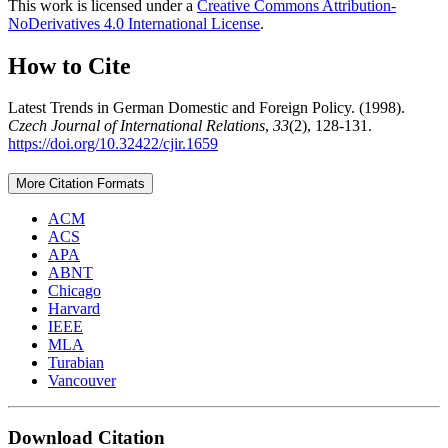
This work is licensed under a
Creative Commons Attribution-
NoDerivatives 4.0 International License
.
How to Cite
Latest Trends in German Domestic and Foreign Policy. (1998).
Czech Journal of International Relations
,
33
(2), 128-131.
https://doi.org/10.32422/cjir.1659
More Citation Formats
ACM
ACS
APA
ABNT
Chicago
Harvard
IEEE
MLA
Turabian
Vancouver
Download Citation