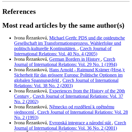
References
Most read articles by the same author(s)
Ivona Řezanková,
Michael Gerth: PDS und die ostdeutsche
Gesellschaft im Transformationsprozess. Wahlerfolge und
politisch-kulturelle Kontinuitäten.
,
Czech Journal of
International Relations: Vol. 40 No. 4 (2005)
Ivona Řezanková,
German Borders in History
,
Czech
Journal of International Relations: Vol. 29 No. 1 (1994)
Ivona Řezanková,
Hans Arnold - Raimund Krämer (Hrsg.):
Sicherheit für das grössere Europa: Politische Optionen im
globalen Spannungsfeld
,
Czech Journal of International
Relations: Vol. 38 No. 2 (2003)
Ivona Řezanková,
Experiences from the History of the 20th
Century
,
Czech Journal of International Relations: Vol. 37
No. 2 (2002)
Ivona Řezanková,
Německo od rozdělení k opětnému
sjednocení
,
Czech Journal of International Relations: Vol. 28
No. 2 (1993)
Ivona Řezanková,
Evropská integrace a národní stát
,
Czech
Journal of International Relations: Vol. 36 No. 2 (2001)