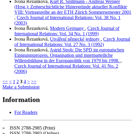
Ivona Řezanková,
Kurt R. Spillmann - Andreas Wenger
(Hrsg.): Zeitgeschichtliche Hintergründe aktueller Konflikte
VIII: Vortragsreihe an der ETH Zürich Sommersemester 2001
,
Czech Journal of International Relations: Vol. 38 No. 1
(2003)
Ivona Řezanková,
Modern Germany
,
Czech Journal of
International Relations: Vol. 34 No. 1 (1999)
Ivona Řezanková,
Utváření německé jednoty
,
Czech Journal
of International Relations: Vol. 27 No. 3 (1992)
Ivona Řezanková,
Astrid Stroh: Die SPD im europaischen
Einigungsprozess. Organisation und innerparteiliche
Willensbildung in der Europapolitik von 1979 bis 1998.
,
Czech Journal of International Relations: Vol. 41 No. 2
(2006)
<<
<
1
2
3
4
>
>>
Make a Submission
Information
For Readers
» ISSN 2788-2985 (Print)
» ISSN 2788-2993 (Online)