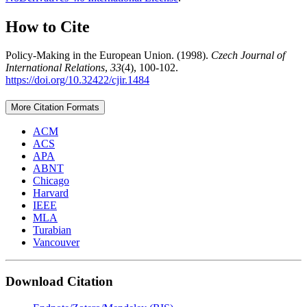
How to Cite
Policy-Making in the European Union. (1998).
Czech Journal of
International Relations
,
33
(4), 100-102.
https://doi.org/10.32422/cjir.1484
More Citation Formats
ACM
ACS
APA
ABNT
Chicago
Harvard
IEEE
MLA
Turabian
Vancouver
Download Citation