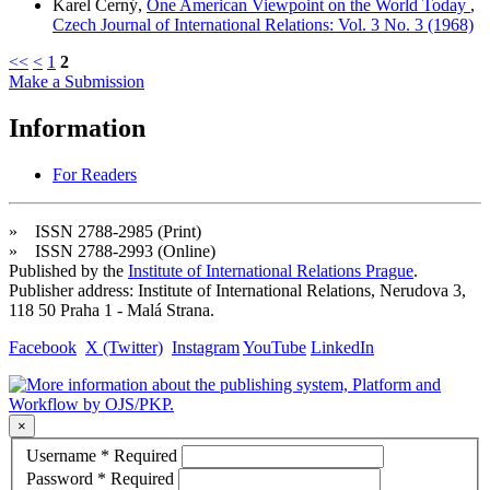
Karel Černý,
One American Viewpoint on the World Today
,
Czech Journal of International Relations: Vol. 3 No. 3 (1968)
<<
<
1
2
Make a Submission
Information
For Readers
» ISSN 2788-2985 (Print)
» ISSN 2788-2993 (Online)
Published by the
Institute of International Relations Prague
.
Publisher address: Institute of International Relations, Nerudova 3,
118 50 Praha 1 - Malá Strana.
Facebook
X (Twitter)
Instagram
YouTube
LinkedIn
×
Username
*
Required
Password
*
Required