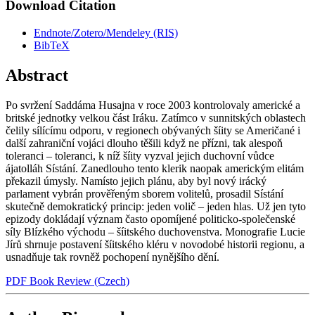
Download Citation
Endnote/Zotero/Mendeley (RIS)
BibTeX
Abstract
Po svržení Saddáma Husajna v roce 2003 kontrolovaly americké a
britské jednotky velkou část Iráku. Zatímco v sunnitských oblastech
čelily sílícímu odporu, v regionech obývaných šíity se Američané i
další zahraniční vojáci dlouho těšili když ne přízni, tak alespoň
toleranci – toleranci, k níž šíity vyzval jejich duchovní vůdce
ájatolláh Sístání. Zanedlouho tento klerik naopak americkým elitám
překazil úmysly. Namísto jejich plánu, aby byl nový irácký
parlament vybrán prověřeným sborem volitelů, prosadil Sístání
skutečně demokratický princip: jeden volič – jeden hlas. Už jen tyto
epizody dokládají význam často opomíjené politicko-společenské
síly Blízkého východu – šíitského duchovenstva. Monografie Lucie
Jírů shrnuje postavení šíitského kléru v novodobé historii regionu, a
usnadňuje tak rovněž pochopení nynějšího dění.
PDF Book Review (Czech)