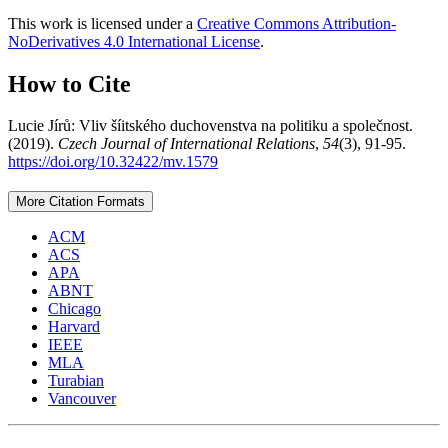
This work is licensed under a
Creative Commons Attribution-
NoDerivatives 4.0 International License
.
How to Cite
Lucie Jírů: Vliv šíitského duchovenstva na politiku a společnost.
(2019).
Czech Journal of International Relations
,
54
(3), 91-95.
https://doi.org/10.32422/mv.1579
More Citation Formats
ACM
ACS
APA
ABNT
Chicago
Harvard
IEEE
MLA
Turabian
Vancouver