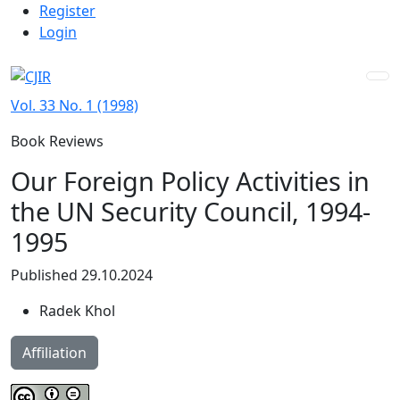
Admin menu
Skip to main navigation menu
Skip to main content
Skip to site footer
Register
Login
Vol. 33 No. 1 (1998)
Book Reviews
Our Foreign Policy Activities in
the UN Security Council, 1994-
1995
Published 29.10.2024
Radek Khol
Affiliation