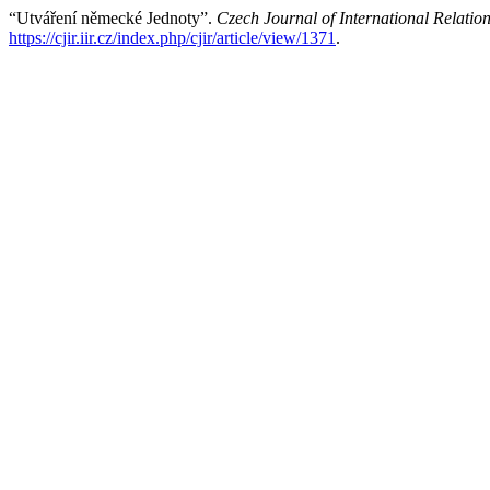
“Utváření německé Jednoty”.
Czech Journal of International Relatio
https://cjir.iir.cz/index.php/cjir/article/view/1371
.