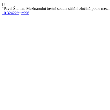
[1]
“Pavel Šturma: Mezinárodní trestní soud a stíhání zločinů podle mez
10.32422/cjir.996
.