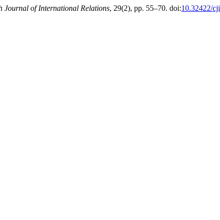
 Journal of International Relations
, 29(2), pp. 55–70. doi:
10.32422/cj