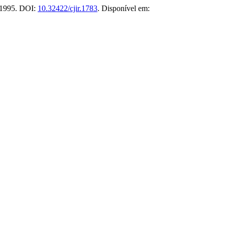
, 1995. DOI:
10.32422/cjir.1783
. Disponível em: