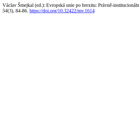
Václav Šmejkal (ed.): Evropská unie po brexitu: Právně-institucionál
54
(3), 84-86.
https://doi.org/10.32422/mv.1614