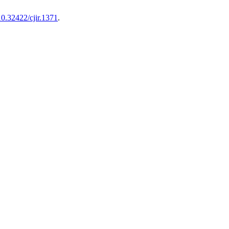
/10.32422/cjir.1371
.