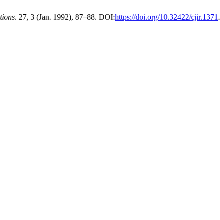
tions
. 27, 3 (Jan. 1992), 87–88. DOI:
https://doi.org/10.32422/cjir.1371
.